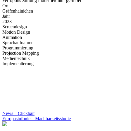
Ferropolis Stiftung Industriekultur gGmbH
Ort
Gräfenhainichen
Jahr
2023
Screendesign
Motion Design
Animation
Sprachaufnahme
Programmierung
Projection Mapping
Medientechnik
Implementierung
News – Clickbait
Europasinfonie – Machbarkeitsstudie