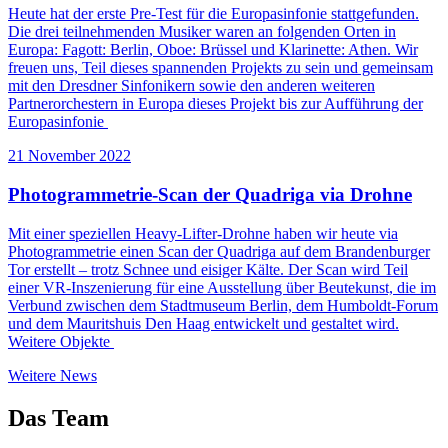
Heute hat der erste Pre-Test für die Europasinfonie stattgefunden.
Die drei teilnehmenden Musiker waren an folgenden Orten in
Europa: Fagott: Berlin, Oboe: Brüssel und Klarinette: Athen. Wir
freuen uns, Teil dieses spannenden Projekts zu sein und gemeinsam
mit den Dresdner Sinfonikern sowie den anderen weiteren
Partnerorchestern in Europa dieses Projekt bis zur Aufführung der
Europasinfonie
21 November 2022
Photogrammetrie-Scan der Quadriga via Drohne
Mit einer speziellen Heavy-Lifter-Drohne haben wir heute via
Photogrammetrie einen Scan der Quadriga auf dem Brandenburger
Tor erstellt – trotz Schnee und eisiger Kälte. Der Scan wird Teil
einer VR-Inszenierung für eine Ausstellung über Beutekunst, die im
Verbund zwischen dem Stadtmuseum Berlin, dem Humboldt-Forum
und dem Mauritshuis Den Haag entwickelt und gestaltet wird.
Weitere Objekte
Weitere News
Das Team