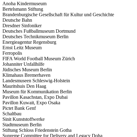
Anoha Kindermuseum
Bertelsmann Stiftung
Brandenburgische Gesellschaft für Kultur und Geschichte
Deutsche Bahn
Dresdner Sinfoniker
Deutsches Fußballmuseum Dortmund
Deutsches Technikmuseum Berlin
Energieagentur Regensburg
Ernst Leitz Museum
Ferropolis
FIFA World Football Museum Zürich
Johanniter Unfallhilfe
Jüdisches Museum Berlin
Klimahaus Bremerhaven
Landesmuseen Schleswig-Holstein
Mauritshuis Den Haag
Museum für Kommunikation Berlin
Pavillon Kasachstan, Expo Dubai
Pavillon Kuwait, Expo Osaka
Pictet Bank Genf
Schaltbau
Sinit Kunststoffwerke
Stadtmuseum Berlin
Stiftung Schloss Friedenstein Gotha
Supreme Committee for Delivery and Legacy Doha