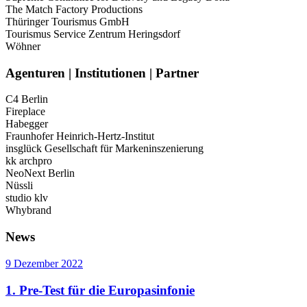
The Match Factory Productions
Thüringer Tourismus GmbH
Tourismus Service Zentrum Heringsdorf
Wöhner
Agenturen
|
Institutionen
|
Partner
C4 Berlin
Fireplace
Habegger
Fraunhofer Heinrich-Hertz-Institut
insglück Gesellschaft für Markeninszenierung
kk archpro
NeoNext Berlin
Nüssli
studio klv
Whybrand
News
9 Dezember 2022
1. Pre-Test für die Europasinfonie